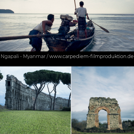
Ngapali - Myanmar /
www.carpediem-filmproduktion.de