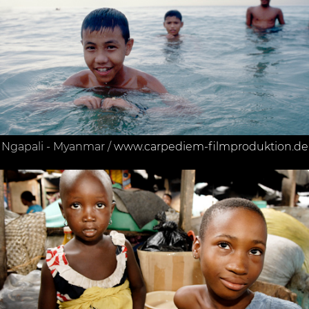
Ngapali - Myanmar /
www.carpediem-filmproduktion.de